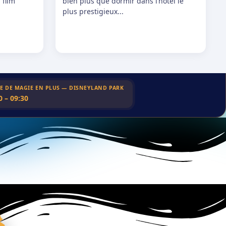
 film
bien plus que dormir dans l’hôtel le
plus prestigieux...
E DE MAGIE EN PLUS — DISNEYLAND PARK
0 – 09:30