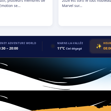
utif, plusieurs membres de
2026 est sorti le tout nouveau
Emotion se...
Marvel sur...
ISNEY ADVENTURE WORLD
MARNE-LA-VALLÉE
HEUR
☀️
✨
:30 – 20:00
11°C
08:0
Ciel dégagé