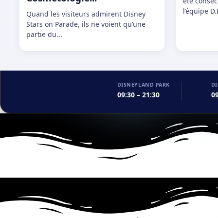
été conséc
l’équipe D.
Quand les visiteurs admirent Disney
Stars on Parade, ils ne voient qu’une
partie du...
DISNEYLAND PARK
D
09:30 – 21:30
09
ACTUALITÉS
Festival Halloween Disney 2026 : ce que l’on sait