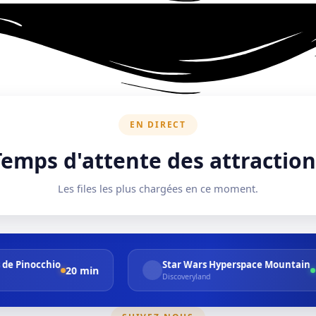
EN DIRECT
Temps d'attente des attraction
Les files les plus chargées en ce moment.
Star Wars Hyperspace Mountain
Ind
15 min
Discoveryland
Adv