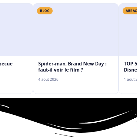
BLOG
ABRAC
rbecue
Spider-man, Brand New Day :
TOP 5
faut-il voir le film ?
Disne
4 août 2026
1 août 