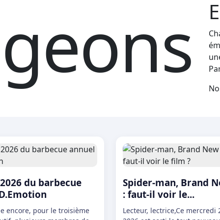
E
geons‎ ‎
Ch
ém
un
Par
e
No
 2026 du barbecue
Spider-man, Brand 
 D.Emotion
: faut-il voir le...
e encore, pour le troisième
Lecteur, lectrice,Ce mercredi 2