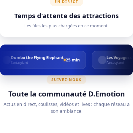
EN DIRECT
Temps d'attente des attractions
Les files les plus chargées en ce moment.
he Flying Elephant
Les Voyages de Pinocchio
25 min
2
d
Fantasyland
SUIVEZ-NOUS
Toute la communauté D.Emotion
Actus en direct, coulisses, vidéos et lives : chaque réseau a
son ambiance.