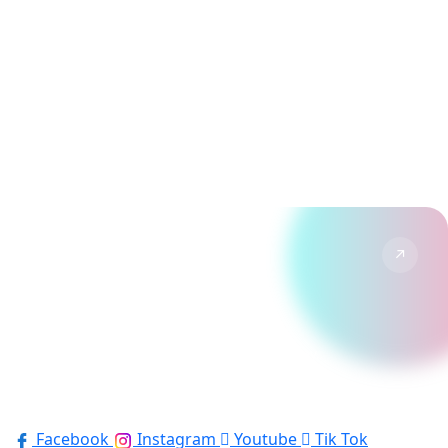
↗
YouTube
Vlogs & reportages de nos visites.
↗
TikTok
Formats courts, tendances et humour Disney.
Suivre →
Facebook
Instagram
Youtube
Tik Tok