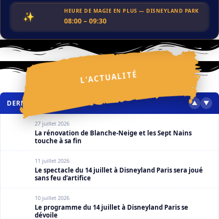
HEURE DE MAGIE EN PLUS — DISNEYLAND PARK
✨
08:00 – 09:30
ACTUALITÉS
Festival Halloween Disney 2026 : ce que l’on sait
30 juillet 2026
✦
L'ACTUALITÉ
✦
✦
✧
✦
✩
✩
✩
✧
✦
✩
✧
✩
❮
❯
✩
DERNIERS ARTICLES
▲
▼
27 juillet 2026
La rénovation de Blanche-Neige et les Sept Nains
touche à sa fin
11 juillet 2026
Le spectacle du 14 juillet à Disneyland Paris sera joué
sans feu d’artifice
10 juillet 2026
Le programme du 14 juillet à Disneyland Paris se
dévoile