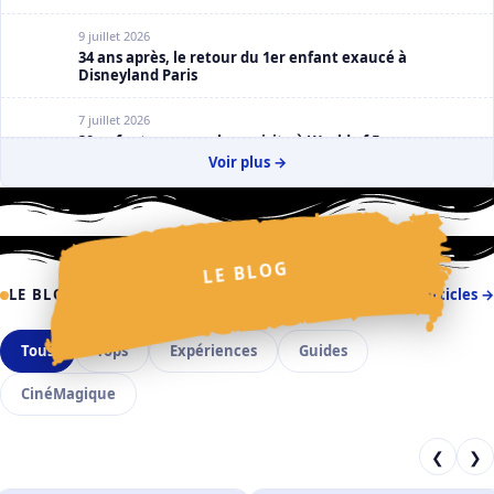
9 juillet 2026
34 ans après, le retour du 1er enfant exaucé à
Disneyland Paris
7 juillet 2026
30 enfants espagnols en visite à World of Frozen
Voir plus →
2 juillet 2026
La Cavalcade des Princesses Disney : Claire Salmon en
dévoile un peu plus
✩
✩
LE BLOG
✦
✧
✦
✩
⋆
✦
⋆
✦
⋆
LE BLOG
Tous les articles →
⋆
✦
✧
Tous
Tops
Expériences
Guides
CinéMagique
❮
❯