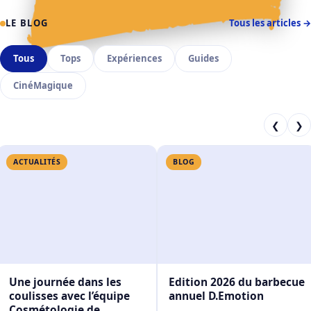
✦
✧
✩
⋆
⋆
LE BLOG
Tous les articles →
Tous
Tops
Expériences
Guides
CinéMagique
❮
❯
ACTUALITÉS
BLOG
Une journée dans les
Edition 2026 du barbecue
coulisses avec l’équipe
annuel D.Emotion
Cosmétologie de