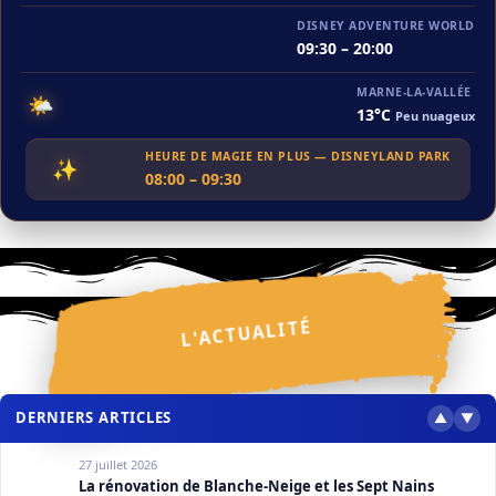
DISNEY ADVENTURE WORLD
09:30 – 20:00
MARNE-LA-VALLÉE
🌤️
13°C
Peu nuageux
HEURE DE MAGIE EN PLUS — DISNEYLAND PARK
✨
08:00 – 09:30
ACTUALITÉS
Festival Halloween Disney 2026 : ce que l’on sait
L'ACTUALITÉ
⋆
⋆
✧
✦
⋆
⋆
✩
⋆
✩
✦
✧
✦
✩
✧
30 juillet 2026
❮
❯
DERNIERS ARTICLES
▲
▼
27 juillet 2026
La rénovation de Blanche-Neige et les Sept Nains