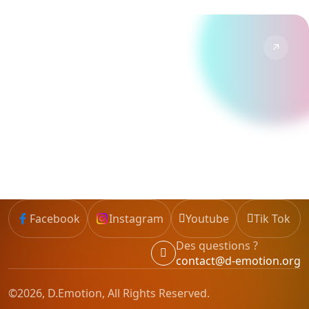
↗
TikTok
Formats courts, tendances et humour Disney.
Suivre →
Facebook
Instagram
Youtube
Tik Tok
Des questions ?
contact@d-emotion.org
©2026, D.Emotion, All Rights Reserved.