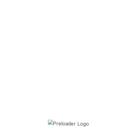
❯
9 July 2026
34 ans après,
7 July 2026
30 enfants es
2 July 2026
La Cavalcade 