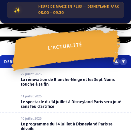
HEURE DE MAGIE EN PLUS — DISNEYLAND PARK
✨
08:00 – 09:30
ACTUALITÉS
Festival Halloween Disney 2026 : ce que l’on sait
30 juillet 2026
✩
⋆
✦
L'ACTUALITÉ
✧
⋆
✩
✦
✦
✩
❮
❯
⋆
⋆
⋆
✩
✧
DERNIERS ARTICLES
▲
▼
27 juillet 2026
La rénovation de Blanche-Neige et les Sept Nains
touche à sa fin
11 juillet 2026
Le spectacle du 14 juillet à Disneyland Paris sera joué
sans feu d’artifice
10 juillet 2026
Le programme du 14 juillet à Disneyland Paris se
dévoile