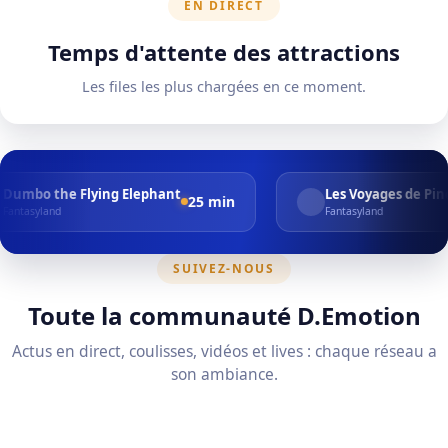
EN DIRECT
Temps d'attente des attractions
Les files les plus chargées en ce moment.
lying Elephant
Les Voyages de Pinocchio
25 min
20 mi
Fantasyland
SUIVEZ-NOUS
Toute la communauté D.Emotion
Actus en direct, coulisses, vidéos et lives : chaque réseau a
son ambiance.