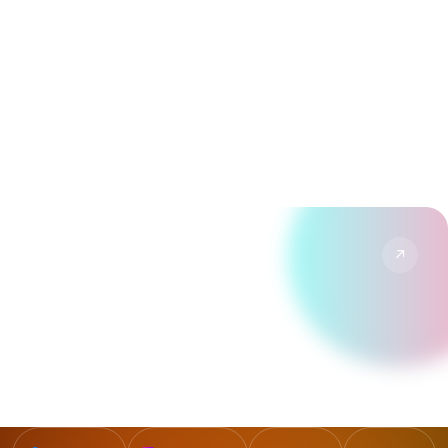
↗
YouTube
Vlogs & reportages de nos visites.
↗
TikTok
Formats courts, tendances et humour Disney.
Suivre →