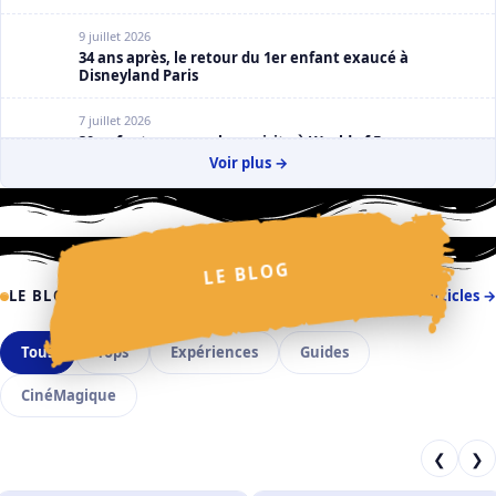
9 juillet 2026
34 ans après, le retour du 1er enfant exaucé à
Disneyland Paris
7 juillet 2026
30 enfants espagnols en visite à World of Frozen
Voir plus →
2 juillet 2026
La Cavalcade des Princesses Disney : Claire Salmon en
dévoile un peu plus
✧
✩
✧
✧
LE BLOG
✦
✩
✦
✦
✧
✧
✩
✦
⋆
✦
LE BLOG
Tous les articles →
Tous
Tops
Expériences
Guides
CinéMagique
❮
❯