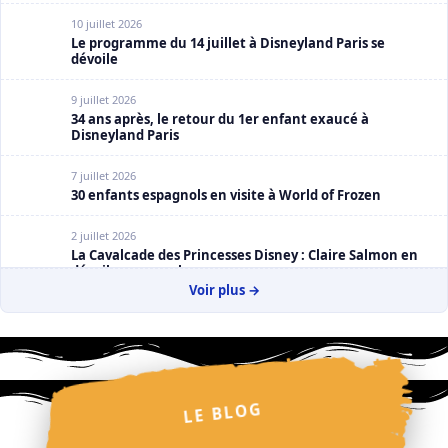
10 juillet 2026
Le programme du 14 juillet à Disneyland Paris se
dévoile
9 juillet 2026
34 ans après, le retour du 1er enfant exaucé à
Disneyland Paris
7 juillet 2026
30 enfants espagnols en visite à World of Frozen
2 juillet 2026
La Cavalcade des Princesses Disney : Claire Salmon en
dévoile un peu plus
Voir plus →
1 juillet 2026
Disney Pirates & Princesses Celebration Night : le
programme se précise
LE BLOG
✧
✧
⋆
✩
⋆
✦
✧
✦
✦
✩
✩
✧
✧
⋆