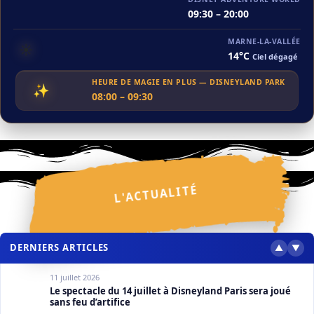
09:30 – 20:00
MARNE-LA-VALLÉE
☀️
14°C
Ciel dégagé
HEURE DE MAGIE EN PLUS — DISNEYLAND PARK
✨
08:00 – 09:30
ACTUALITÉS
La rénovation de Blanche-Neige et les Sept Nains
touche à sa fin
⋆
L'ACTUALITÉ
✧
✧
✦
✦
✦
✧
27 juillet 2026
✩
✧
✩
✧
✦
✧
✦
❮
❯
DERNIERS ARTICLES
▲
▼
11 juillet 2026
Le spectacle du 14 juillet à Disneyland Paris sera joué
sans feu d’artifice