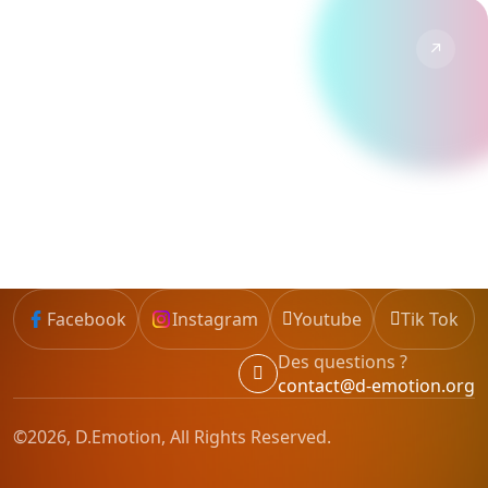
↗
TikTok
Formats courts, tendances et humour Disney.
Suivre →
Facebook
Instagram
Youtube
Tik Tok
Des questions ?
contact@d-emotion.org
©2026, D.Emotion, All Rights Reserved.