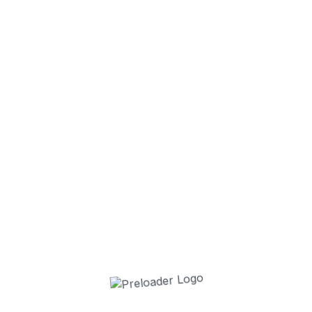
❯
9 juillet 2026
34 ans après,
7 juillet 2026
30 enfants es
2 juillet 2026
La Cavalcade 