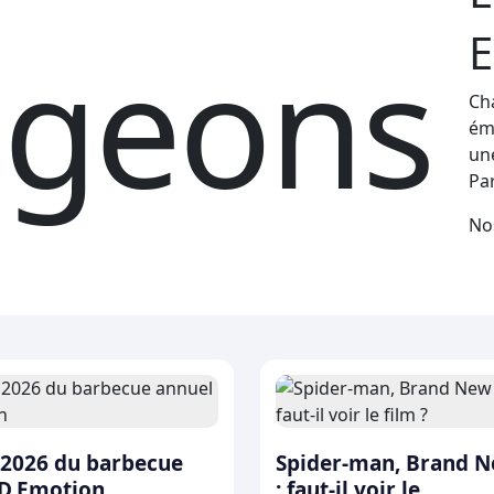
E
geons‎ ‎
Ch
ém
un
Par
e
No
 2026 du barbecue
Spider-man, Brand 
 D.Emotion
: faut-il voir le...