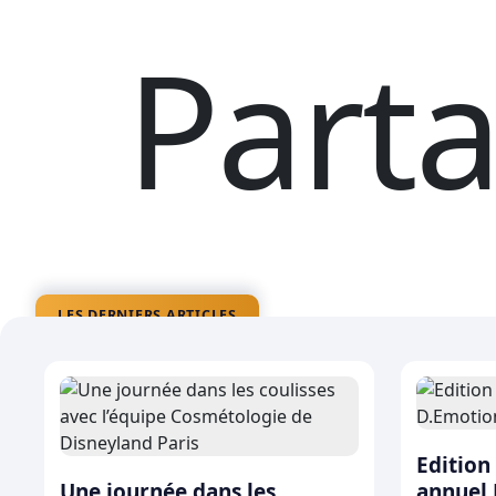
Parta
La magi
LES DERNIERS ARTICLES
Share the magic
Edition
Une journée dans les
annuel