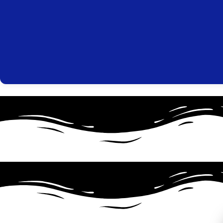
✧
✦
✩