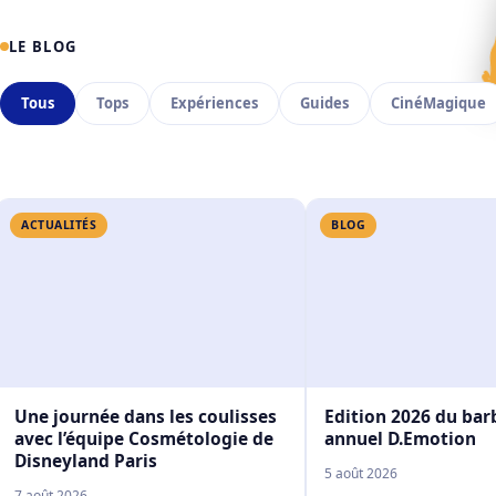
✦
⋆
⋆
✧
✩
✦
✧
✧
✩
✦
✧
LE BLOG
Tous
Tops
Expériences
Guides
CinéMagique
ACTUALITÉS
BLOG
Une journée dans les coulisses
Edition 2026 du ba
avec l’équipe Cosmétologie de
annuel D.Emotion
Disneyland Paris
5 août 2026
7 août 2026