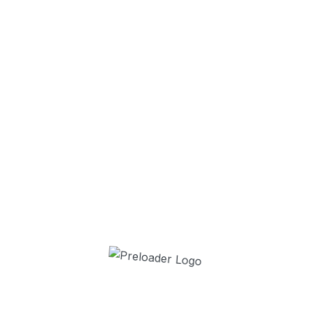
30 enfants es
2 juillet 2026
La Cavalcade 
1 juillet 2026
Disney Pirate