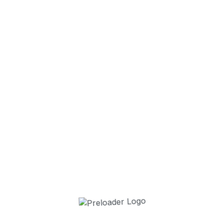
❯
9 juillet 2026
34 ans après,
7 juillet 2026
30 enfants es
2 juillet 2026
La Cavalcade 