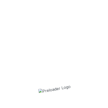
30 enfants es
2 juillet 2026
La Cavalcade 
1 juillet 2026
Disney Pirate