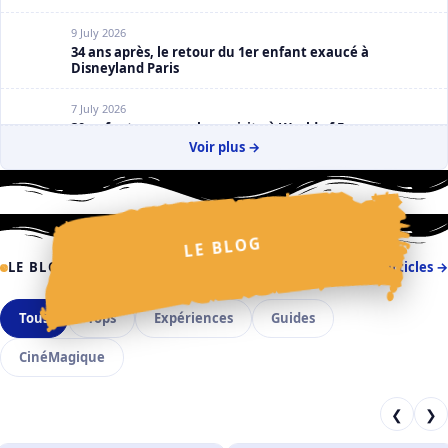
9 July 2026
34 ans après, le retour du 1er enfant exaucé à
Disneyland Paris
7 July 2026
30 enfants espagnols en visite à World of Frozen
Voir plus →
2 July 2026
La Cavalcade des Princesses Disney : Claire Salmon en
dévoile un peu plus
✧
✧
LE BLOG
✦
✧
⋆
✩
✧
✦
✧
⋆
✧
⋆
LE BLOG
Tous les articles →
⋆
✧
Tous
Tops
Expériences
Guides
CinéMagique
❮
❯