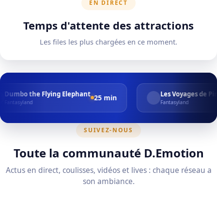
EN DIRECT
Temps d'attente des attractions
Les files les plus chargées en ce moment.
Flying Elephant
Les Voyages de Pinocchio
25 min
20 m
Fantasyland
SUIVEZ-NOUS
Toute la communauté D.Emotion
Actus en direct, coulisses, vidéos et lives : chaque réseau a
son ambiance.