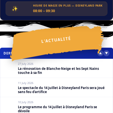
HEURE DE MAGIE EN PLUS — DISNEYLAND PARK
✨
08:00 – 09:30
ACTUALITÉS
Festival Halloween Disney 2026 : ce que l’on sait
30 July 2026
L'ACTUALITÉ
✧
✩
⋆
⋆
✦
✩
✧
✩
⋆
❮
❯
⋆
✦
✩
⋆
✩
DERNIERS ARTICLES
▲
▼
27 July 2026
La rénovation de Blanche-Neige et les Sept Nains
touche à sa fin
11 July 2026
Le spectacle du 14 juillet à Disneyland Paris sera joué
sans feu d’artifice
10 July 2026
Le programme du 14 juillet à Disneyland Paris se
dévoile