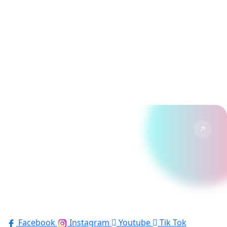
↗
YouTube
Vlogs & reportages de nos visites.
↗
TikTok
Formats courts, tendances et humour Disney.
Suivre →
Facebook
Instagram
Youtube
Tik Tok