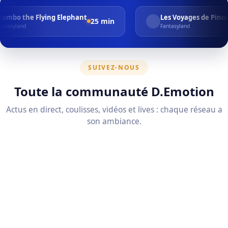
ng Elephant
Les Voyages de Pinocchio
25 min
20 min
Fantasyland
SUIVEZ-NOUS
Toute la communauté D.Emotion
Actus en direct, coulisses, vidéos et lives : chaque réseau a
son ambiance.
↗
Facebook
Actus, événements et échanges avec la
communauté.