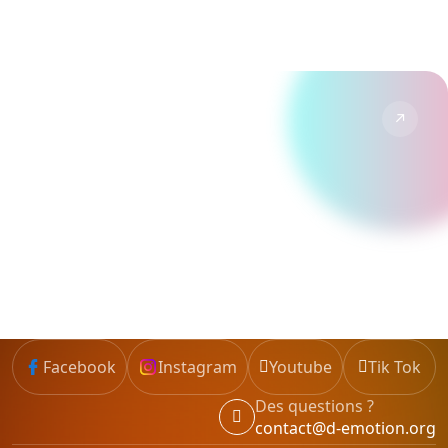
Vlogs & reportages de nos visites.
↗
TikTok
Formats courts, tendances et humour Disney.
Suivre →
Facebook
Instagram
Youtube
Tik Tok
Des questions ?
contact@d-emotion.org