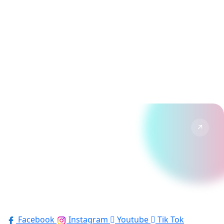
↗
YouTube
Vlogs & reportages de nos visites.
↗
TikTok
Formats courts, tendances et humour Disney.
Suivre →
Facebook
Instagram
Youtube
Tik Tok