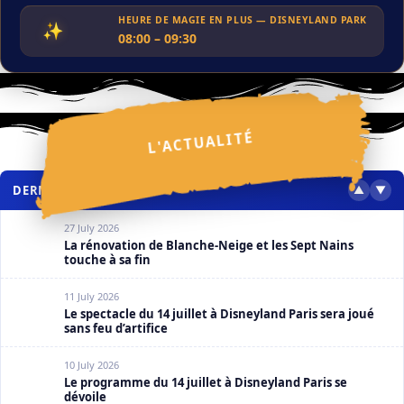
HEURE DE MAGIE EN PLUS — DISNEYLAND PARK
✨
08:00 – 09:30
ACTUALITÉS
Festival Halloween Disney 2026 : ce que l’on sait
30 July 2026
✦
✦
L'ACTUALITÉ
✦
✩
✧
⋆
⋆
❮
❯
⋆
✦
⋆
⋆
⋆
⋆
✩
DERNIERS ARTICLES
▲
▼
27 July 2026
La rénovation de Blanche-Neige et les Sept Nains
touche à sa fin
11 July 2026
Le spectacle du 14 juillet à Disneyland Paris sera joué
sans feu d’artifice
10 July 2026
Le programme du 14 juillet à Disneyland Paris se
dévoile