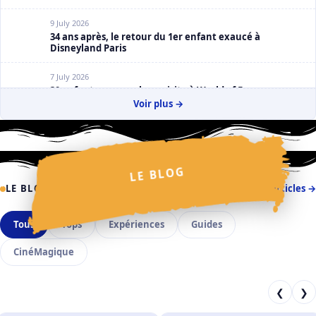
9 July 2026
34 ans après, le retour du 1er enfant exaucé à
Disneyland Paris
7 July 2026
30 enfants espagnols en visite à World of Frozen
Voir plus →
2 July 2026
La Cavalcade des Princesses Disney : Claire Salmon en
dévoile un peu plus
✦
⋆
✧
✦
LE BLOG
✧
✩
⋆
✧
✩
✩
⋆
✦
LE BLOG
Tous les articles →
✧
⋆
Tous
Tops
Expériences
Guides
CinéMagique
❮
❯