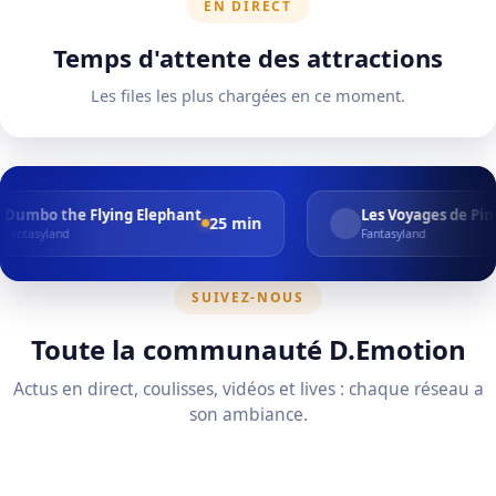
EN DIRECT
Temps d'attente des attractions
Les files les plus chargées en ce moment.
lying Elephant
Les Voyages de Pinocchio
25 min
20 m
Fantasyland
SUIVEZ-NOUS
Toute la communauté D.Emotion
Actus en direct, coulisses, vidéos et lives : chaque réseau a
son ambiance.