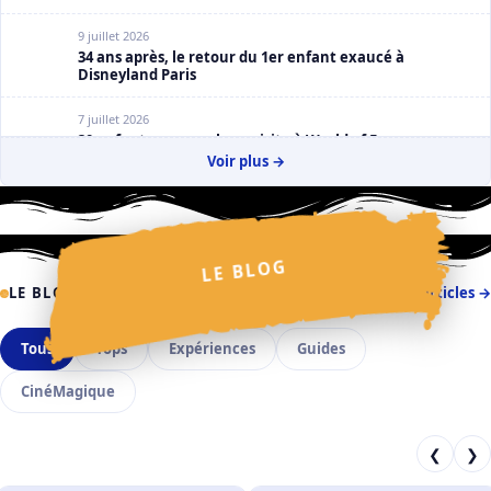
9 juillet 2026
34 ans après, le retour du 1er enfant exaucé à
Disneyland Paris
7 juillet 2026
30 enfants espagnols en visite à World of Frozen
Voir plus →
2 juillet 2026
La Cavalcade des Princesses Disney : Claire Salmon en
dévoile un peu plus
✩
✧
✧
LE BLOG
✦
✦
✩
✦
⋆
⋆
✦
✦
✧
⋆
LE BLOG
Tous les articles →
✧
Tous
Tops
Expériences
Guides
CinéMagique
❮
❯