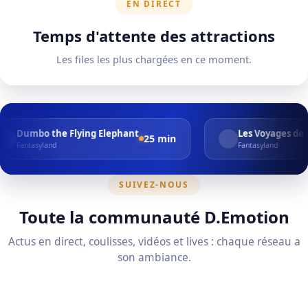
EN DIRECT
Temps d'attente des attractions
Les files les plus chargées en ce moment.
e Flying Elephant
Les Voyages de Pinocchio
25 min
2
Fantasyland
SUIVEZ-NOUS
Toute la communauté D.Emotion
Actus en direct, coulisses, vidéos et lives : chaque réseau a
son ambiance.