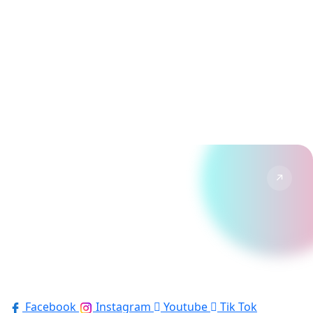
↗
YouTube
Vlogs & reportages de nos visites.
↗
TikTok
Formats courts, tendances et humour Disney.
Suivre →
Facebook
Instagram
Youtube
Tik Tok