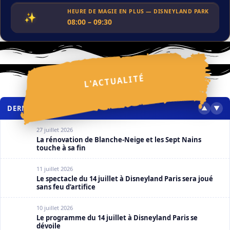
HEURE DE MAGIE EN PLUS — DISNEYLAND PARK
✨
08:00 – 09:30
ACTUALITÉS
Festival Halloween Disney 2026 : ce que l’on sait
30 juillet 2026
⋆
L'ACTUALITÉ
⋆
✧
✩
✧
✦
✩
⋆
✩
✩
✧
❮
❯
✧
✩
⋆
DERNIERS ARTICLES
▲
▼
27 juillet 2026
La rénovation de Blanche-Neige et les Sept Nains
touche à sa fin
11 juillet 2026
Le spectacle du 14 juillet à Disneyland Paris sera joué
sans feu d’artifice
10 juillet 2026
Le programme du 14 juillet à Disneyland Paris se
dévoile