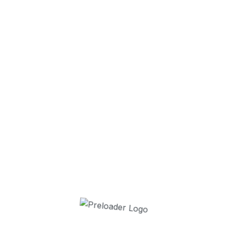
❯
9 juillet 2026
34 ans après,
7 juillet 2026
30 enfants es
2 juillet 2026
La Cavalcade 