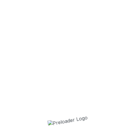
❯
9 juillet 2026
34 ans après,
7 juillet 2026
30 enfants es
2 juillet 2026
La Cavalcade 